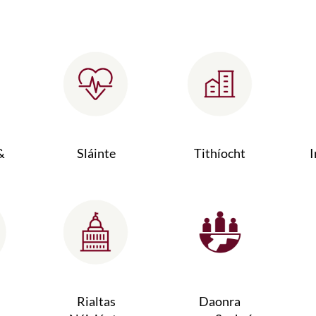
&
Sláinte
Tithíocht
I
Rialtas
Daonra