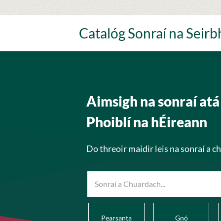
Skip
to
content
Catalóg Sonraí na Seirbh
Aimsigh na sonraí atá
Phoiblí na hÉireann
Do threoir maidir leis na sonraí a 
Pearsanta
Gnó