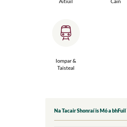
Áitiúil
Cáin
Iompar &
Taisteal
Na Tacair Shonraí is Mó a bhFuil 