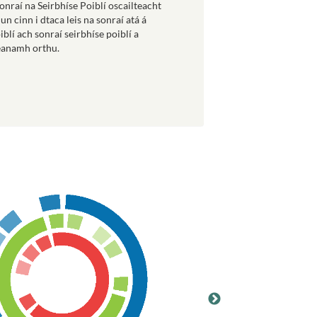
onraí na Seirbhíse Poiblí oscailteacht
n cinn i dtaca leis na sonraí atá á
blí ach sonraí seirbhíse poiblí a
héanamh orthu.