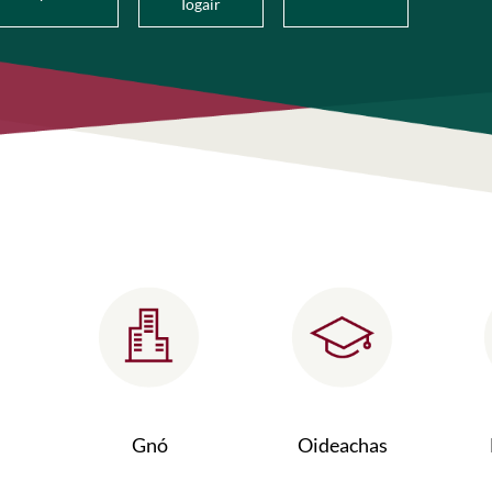
Íogair
Gnó
Oideachas