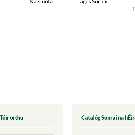
Náisiúnta
agus Sochaí
T
Tóir orthu
Catalóg Sonraí na hÉi