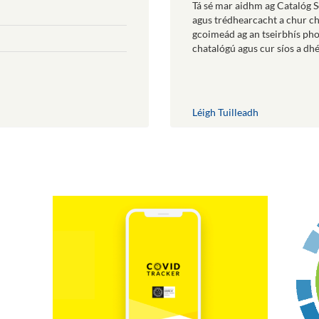
Tá sé mar aidhm ag Catalóg S
agus trédhearcacht a chur chu
gcoimeád ag an tseirbhís phoi
chatalógú agus cur síos a d
Léigh Tuilleadh