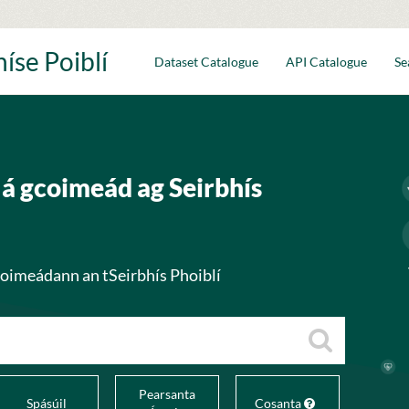
íse Poiblí
Dataset Catalogue
API Catalogue
Se
 á gcoimeád ag Seirbhís
choimeádann an tSeirbhís Phoiblí
Pearsanta
Spásúil
Cosanta