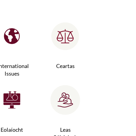
nternational
Ceartas
Issues
Eolaíocht
Leas