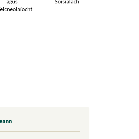
agus
Sóisialach
eicneolaíocht
reann