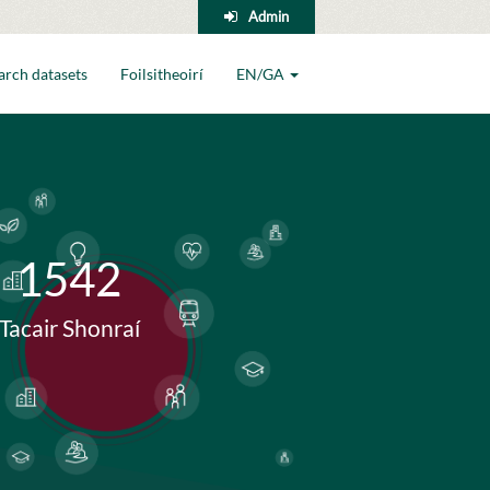
Admin
arch datasets
Foilsitheoirí
EN/GA
1542
Tacair Shonraí