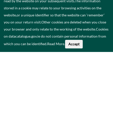
read by the website on your subsequent visits.The information
stored in a cookie may relate to your browsing activities on the
website,or a unique identifier so that the website can ‘remember’
you on your return visit.Other cookies are deleted when you close
your browser and only relate to the working of the website.Cookies
on datacatalogue.gov.ie do not contain personal information from
which you can be identified.
Read More
.
Accept
Faoi na Sonraí seo
Catalóg
Polasaí Príobháideachais
Inrochtaineacht