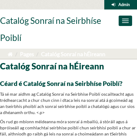
Skip
Admin
to
content
Catalóg Sonraí na Seirbhíse
Toggl
naviga
Poiblí
Pages
Catalóg Sonraí na hÉireann
Catalóg Sonraí na hÉireann
Céard é Catalóg Sonraí na Seirbhíse Poiblí?
Tá sé mar aidhm ag Catalóg Sonraí na Seirbhíse Poiblí oscailteacht agus
trédhearcacht a chur chun cinn i dtaca leis na sonraí atá á gcoimeád ag
an tseirbhís phoiblí ach sonraí seirbhíse poiblí a chatalógú agus cur síos
a dhéanamh orthu. <.p>
Ós rud go mbíonn méideanna móra sonraí á mbailiú, á stóráil agus á
bpróiseáil ag comhlachtaí seirbhíse poiblí chun seirbhísí poiblí a chur ar
fáil, aithníodh go raibh gá leis na sonraí a choimeádann an tSeirbhís