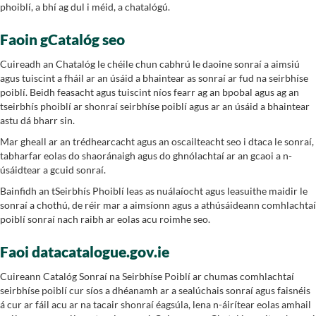
phoiblí, a bhí ag dul i méid, a chatalógú.
Faoin gCatalóg seo
Cuireadh an Chatalóg le chéile chun cabhrú le daoine sonraí a aimsiú
agus tuiscint a fháil ar an úsáid a bhaintear as sonraí ar fud na seirbhíse
poiblí. Beidh feasacht agus tuiscint níos fearr ag an bpobal agus ag an
tseirbhís phoiblí ar shonraí seirbhíse poiblí agus ar an úsáid a bhaintear
astu dá bharr sin.
Mar gheall ar an trédhearcacht agus an oscailteacht seo i dtaca le sonraí,
tabharfar eolas do shaoránaigh agus do ghnólachtaí ar an gcaoi a n-
úsáidtear a gcuid sonraí.
Bainfidh an tSeirbhís Phoiblí leas as nuálaíocht agus leasuithe maidir le
sonraí a chothú, de réir mar a aimsíonn agus a athúsáideann comhlachtaí
poiblí sonraí nach raibh ar eolas acu roimhe seo.
Faoi datacatalogue.gov.ie
Cuireann Catalóg Sonraí na Seirbhíse Poiblí ar chumas comhlachtaí
seirbhíse poiblí cur síos a dhéanamh ar a sealúchais sonraí agus faisnéis
á cur ar fáil acu ar na tacair shonraí éagsúla, lena n-áirítear eolas amhail