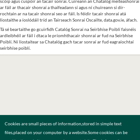
scóip agus cuspóir an tacair sonraí. Cuireann an Chatalóg meiteashonraí
ar fáil ar thacair shonraí a thaifeadann sí agus ní chuireann sí dír-
rochtain ar na tacair shonraí seo ar fáil. Is féidir tacair shonraí atá
liostaithe a íoslódáil tríd an Tairseach Sonraí Oscailte, data.gov.ie, áfach.
Tá sé beartaithe go gcuirfidh Catalóg Sonraí na Seirbhíse Poiblí faisnéis
ardleibhéil ar fáil i dtaca le príomhthacair shonraí ar fud na Seirbhíse
Poiblí. Ní liostaítear sa Chatalóg gach tacar sonraí ar fud eagraíochtaí
seirbhíse poiblí.
Cookies are small pieces of information,stored in simple text
files,placed on your computer by a website.Some cookies can be