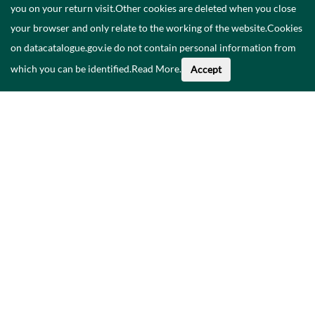
you on your return visit.Other cookies are deleted when you close
your browser and only relate to the working of the website.Cookies
on datacatalogue.gov.ie do not contain personal information from
which you can be identified.
Read More
.
Accept
Faoi na Sonraí seo
Catalóg
Polasaí Príobháideachais
Inrochtaineacht
Déan teagmháil linn