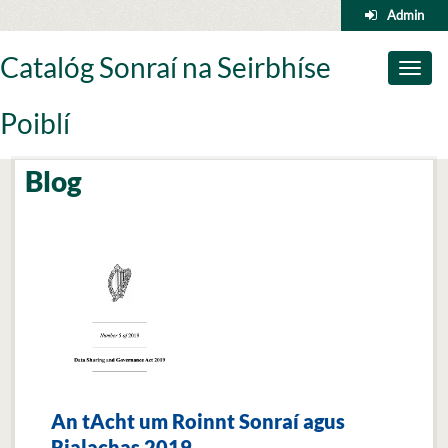
Skip
Admin
to
content
Catalóg Sonraí na Seirbhíse
Toggl
naviga
Poiblí
Blog
An tAcht um Roinnt Sonraí agus
Rialachas 2019