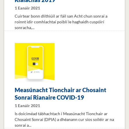
1 Eanáir 2021
Cuirtear bonn dlíthiúil ar fáil san Acht chun sonraí a
roinnt idir comhlachtaí poiblí le haghaidh cuspóirí
sonracha,...
Measúnacht Tionchair ar Chosaint
Sonraí Rianaire COVID-19
1 Eanáir 2021
Is doiciméad tábhachtach í Measúnacht Tionchair ar
Chosaint Sonraí (DPIA) a dhéanann cur síos soiléir ar na
sonraí a...