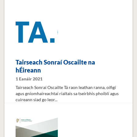
Tairseach Sonraí Oscailte na
hÉireann
1 Eanáir 2021
Tairseach Sonraí Oscailte Tá raon leathan ranna, oifigí
agus gníomhaireachtaí rialtais sa tseirbhís phoiblí agus
cuireann siad go leor...