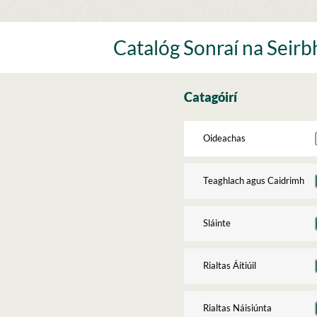
Skip
to
content
Catalóg Sonraí na Seirbh
Catagóirí
Oideachas
Teaghlach agus Caidrimh
Sláinte
Rialtas Áitiúil
Rialtas Náisiúnta