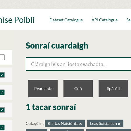
íse Poiblí
Dataset Catalogue
API Catalogue
Se
Sonraí cuardaigh
Pearsanta
Gnó
Spásúil
1 tacar sonraí
Catagóirí:
Rialtas Náisiúnta
Leas Sóisialach