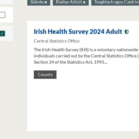
Sláinte
Rialtas Áitiúil
Teaghlach agus Caidr
Irish Health Survey 2024 Adult
Central Statistics Office
The Irish Health Survey (IHS) is a voluntary nationwide
individuals carried out by the Central Statistics Office
Section 24 of the Statistics Act, 1993....
Cosanta