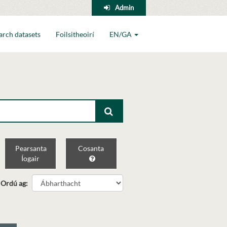
Admin
arch datasets
Foilsitheoirí
EN/GA
Pearsanta
Cosanta
Íogair
Ordú ag