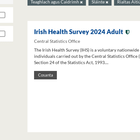
Teaghlach agus Caidrimh
Sláinte
Rialtas Áiti
Irish Health Survey 2024 Adult
Central Statistics Office
The Irish Health Survey (IHS) is a voluntary nationwide
individuals carried out by the Central Statistics Office
Section 24 of the Statistics Act, 1993....
Cosanta