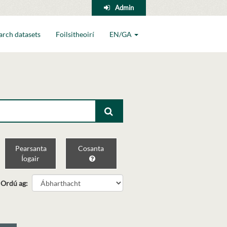
Admin
arch datasets
Foilsitheoirí
EN/GA
Pearsanta
Cosanta
Íogair
Ordú ag