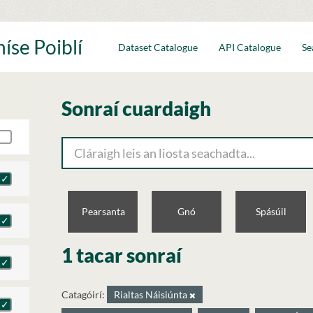
íse Poiblí
Dataset Catalogue
API Catalogue
Se
Sonraí cuardaigh
Pearsanta
Gnó
Spásúil
1 tacar sonraí
Catagóirí:
Rialtas Náisiúnta