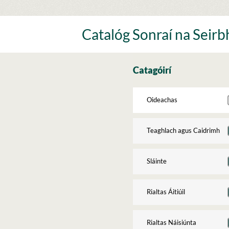
Skip
to
content
Catalóg Sonraí na Seirbh
Catagóirí
Oideachas
Teaghlach agus Caidrimh
Sláinte
Rialtas Áitiúil
Rialtas Náisiúnta