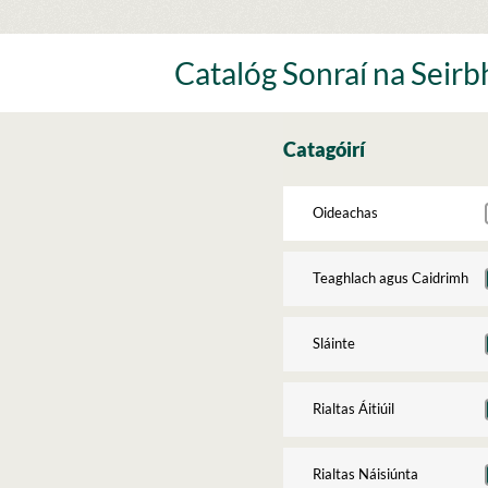
Skip
to
content
Catalóg Sonraí na Seirbh
Catagóirí
Oideachas
Teaghlach agus Caidrimh
Sláinte
Rialtas Áitiúil
Rialtas Náisiúnta