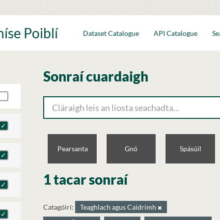
íse Poiblí
Dataset Catalogue
API Catalogue
Se
Sonraí cuardaigh
Pearsanta
Gnó
Spásúil
1 tacar sonraí
Catagóirí:
Teaghlach agus Caidrimh