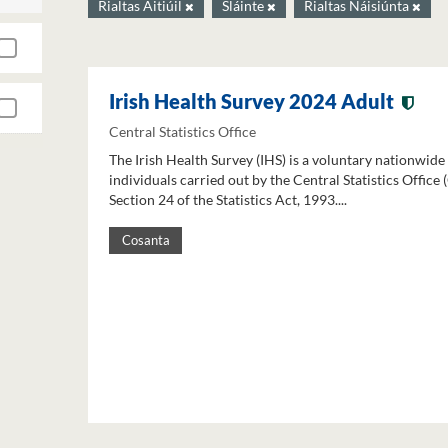
Rialtas Áitiúil
Sláinte
Rialtas Náisiúnta
Irish Health Survey 2024 Adult
Central Statistics Office
The Irish Health Survey (IHS) is a voluntary nationwide
individuals carried out by the Central Statistics Office
Section 24 of the Statistics Act, 1993....
Cosanta