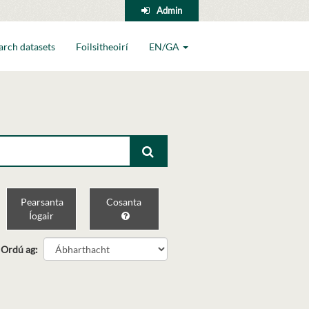
Admin
arch datasets
Foilsitheoirí
EN/GA
Pearsanta
Cosanta
Íogair
Ordú ag