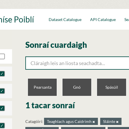
íse Poiblí
Dataset Catalogue
API Catalogue
Se
Sonraí cuardaigh
Pearsanta
Gnó
Spásúil
1 tacar sonraí
Catagóirí:
Teaghlach agus Caidrimh
Sláinte