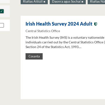
Rialtas Áitiúil
Daonra agus Sochaí
Rialtas Ná
Irish Health Survey 2024 Adult
Central Statistics Office
The Irish Health Survey (IHS) is a voluntary nationwide
individuals carried out by the Central Statistics Office
Section 24 of the Statistics Act, 1993....
Cosanta