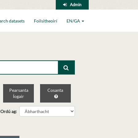
Admin
arch datasets
Foilsitheoirí
EN/GA
Pearsanta
Cosanta
Íogair
Ordú ag