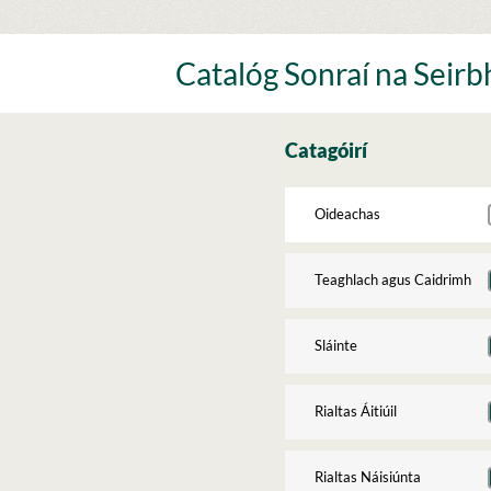
Skip
to
content
Catalóg Sonraí na Seirbh
Catagóirí
Oideachas
Teaghlach agus Caidrimh
Sláinte
Rialtas Áitiúil
Rialtas Náisiúnta