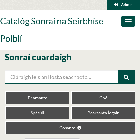
Skip
Admin
to
content
Catalóg Sonraí na Seirbhíse
Toggl
naviga
Poiblí
Sonraí cuardaigh
Pearsanta
Gnó
Spásúil
Pearsanta Íogair
Cosanta